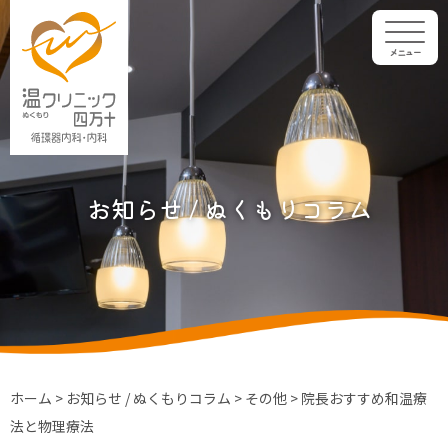
メニュー
お知らせ / ぬくもりコラム
ホーム
>
お知らせ / ぬくもりコラム
>
その他
>
院長おすすめ和温療
法と物理療法